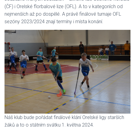
(ČF) i Orelské florbalové lize (OFL). A to v kategoriích od
nejmenších až po dospělé. A právě finálové turnaje OFL
sezóny 2023/2024 znají termíny i místa konání.
Náš klub bude pořádat finálové klání Orelské ligy starších
žáků a to o státním svátku 1. května 2024.