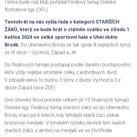
I letos bude náš klub pořádat Finálový turnaj Orelské
florbalové ligy (OFL).
Tentokrát na nás vyšla řada v kategorii STARŠÍCH
ŽÁKŮ, který se bude hrát o státním svátku ve středu 1.
května 2024 ve velké sportovní hale v Uherském
Brodě.
Do Uherského Brodu se tak sjede 8 nejlepších týmů
ze tří divizí – Východ, Západ a Jih.
Do finálových turnajů postupují podle daného postupového
klíče vždy nejlépe umístěné celky z jednotlivých divizí.
V případě elévů to budou 3 týmy z divize Východ a 3 z
divize Západ (více ZDE).
Orel Uherský Brod pořádal celkem již 13 finálových turnajů
Orelské ligy. Finálový turnaj starších žáků se do Uherského
Brodu vrací po 6 letech, kdy tehdejší starší žáci získali
bronzové medaile. V loňském ročníku skončil tým našich
starších žáků, s ambicí na medaili, ve ve čtvrtfinále.