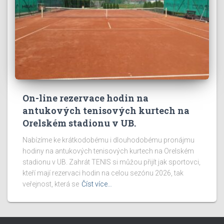
On-line rezervace hodin na
antukových tenisových kurtech na
Orelském stadionu v UB.
Nabízíme ke krátkodobému i dlouhodobému pronájmu
hodiny na antukových tenisových kurtech na Orelském
stadionu v UB. Zahrát TENIS si můžou přijít jak sportovci,
kteří mají rezervaci hodin na celou sezónu 2026, tak
veřejnost, která se
Číst více…