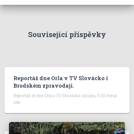
Související příspěvky
Reportáž dne Orla v TV Slovácko i
Brodském zpravodaji.
Reportáž ze dne Orla v TV Slovácko od času 5:50 minut
zde: