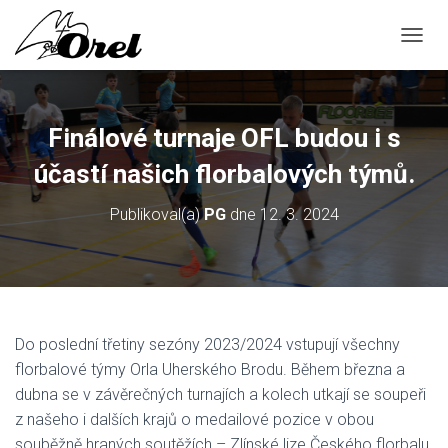
P
Ř
E
P
N
Finálové turnaje OFL budou i s
O
U
účastí našich florbalových týmů.
T
N
Publikoval(a)
PG
dne
12. 3. 2024
A
V
I
G
A
C
I
Do poslední třetiny sezóny 2023/2024 vstupují všechny
florbalové týmy Orla Uherského Brodu. Během března a
dubna se v závěrečných turnajích a kolech utkají se soupeři
z našeho i dalších krajů o medailové pozice v obou
souběžně hraných soutěžích – Zlínské lize Českého florbalu